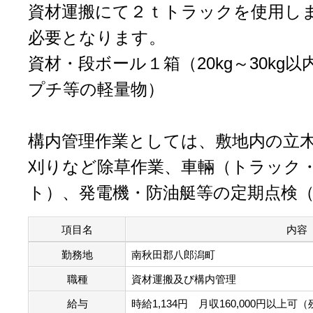
資材運搬にて２ｔトラックを使用し
必要となります。
資材・段ボール１箱（20kg～30kg
プチ等の軽量物）
構内管理作業としては、敷地内の立
刈りなど除草作業、車輛（トラック
ト）、発電機・防油艇等の定期点検
項目名
内容
勤務地
南秋田郡八郎潟町
職種
資材運搬及び構内管理
給与
時給1,134円 月収160,000円以上